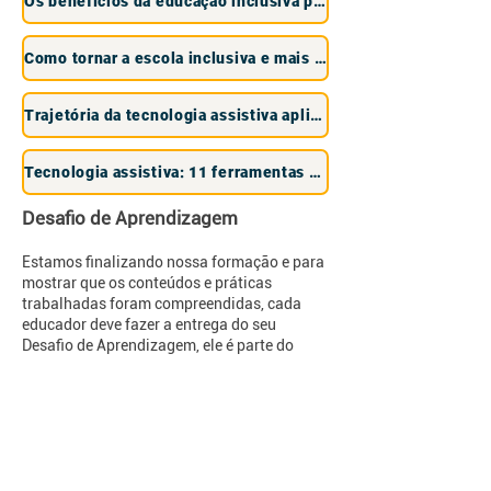
Os benefícios da educação inclusiva para estudantes com e sem deficiência
Como tornar a escola inclusiva e mais acolhedora para todos os estudantes
Trajetória da tecnologia assistiva aplicada à deficiência intelectual
Tecnologia assistiva: 11 ferramentas que dão acessibilidade
Desafio de Aprendizagem
Estamos finalizando nossa formação e para
mostrar que os conteúdos e práticas
trabalhadas foram compreendidas, cada
educador deve fazer a entrega do seu
Desafio de Aprendizagem, ele é parte do
processo avaliativo da formação.
Propomos que, a partir dos conhecimentos
compartilhados nesta oferta, você educador,
faça o envio do seu Desafio de
Aprendizagem. Esperamos que, tanto o